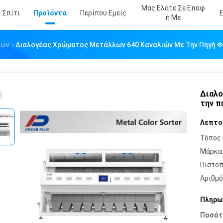
Μας Ελάτε Σε Επαφ
Σπίτι
Προϊόντα
Περίπου Εμείς
Ή Με
λων
Διαλογέας Χρώματος Μετάλλων 640 Καναλιών Με Την Πηγή Φ
Διαλο
την π
Λεπτο
Τόπος 
Μάρκα
Πιστοπ
Αριθμό
Πληρω
Ποσότ