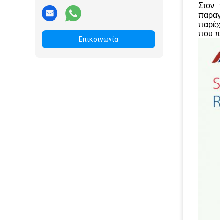
Στον 
παραγ
παρέχ
που π
Επικοινωνία