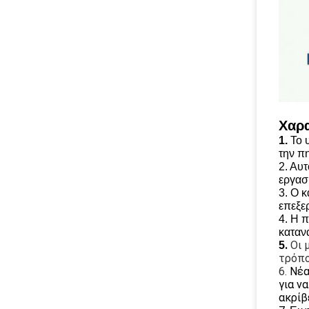
Χαρα
1.
Το 
την π
2. Αυ
εργασ
3. Ο 
επεξε
4. Η 
καταν
.
Οι 
5
τρόπο
6.
Νέα
για ν
ακρίβ