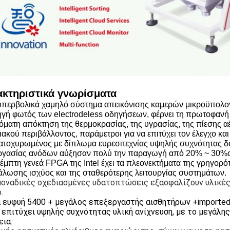
κτηριστικά γνωρίσματα
υπερβολικά χαμηλό σύστημα απεικόνισης καμερών μικροϋπολο
ηγή φωτός των electrodeless οδηγήσεων, φέρνει τη πρωτοφανή
τόματη απόκτηση της θερμοκρασίας, της υγρασίας, της πίεσης αέ
ιακού περιβάλλοντος, παράμετροι για να επιτύχει τον έλεγχο κα
κατοχυρωμένος με δίπλωμα ευρεσιτεχνίας υψηλής συχνότητας δ
ργασίας ανόδων αύξησαν πολύ την παραγωγή από 20% ~ 30%c
πέμπτη γενεά FPGA της Intel έχει τα πλεονεκτήματα της γρηγορό
άλωσης ισχύος και της σταθερότερης λειτουργίας συστημάτων.
μοναδικές σχεδιασμένες υδατοπτώσεις εξασφαλίζουν υλικές
.
 ευφυή 5400 + μεγάλος επεξεργαστής αισθητήρων +importe
α επιτύχει υψηλής συχνότητας υλική ανίχνευση, με το μεγάλη
εια.