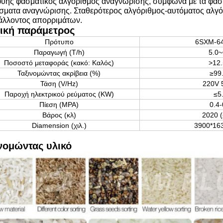
υής φασματικός αλγόριθμος αναγνώρισης, σύμφωνα με τα φασμα
σματα αναγνώρισης. Σταθερότερος αλγόριθμος-αυτόματος αλγόρ
άλλοντος απορριμάτων.
ική παράμετρος
Πρότυπο
6SXM-6
Παραγωγή (T/h)
5.0~
Ποσοστό μεταφοράς (κακό: Καλός)
>12.
Ταξινομώντας ακρίβεια (%)
≥99
Τάση (V/Hz)
220V 
Παροχή ηλεκτρικού ρεύματος (KW)
≤5
Πίεση (MPA)
0.4-
Βάρος (κλ)
2020 
Diamension (χιλ.)
3900*16
νομώντας υλικό