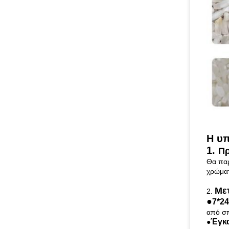
Η υπ
1.
Πρ
Θα παρ
χρώματ
Με
2.
●
7*2
από σπ
Έγκα
●