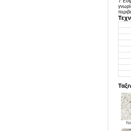
7.
Ευφ
γνωρί
περιβ
Τεχν
Ταξι