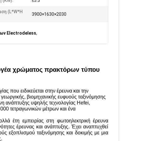
 (KW):
≤5.5
αση (L*W*H
3900×1630×2030
ν Electrodeless
,
ογέα χρώματος πρακτόρων τύπου
ίας που ειδικεύεται στην έρευνα και την
ης γεωργικής, βιομηχανικής ευφυούς ταξινόμησης
νη ανάπτυξης υψηλής τεχνολογίας Hefei,
000 τετραγωνικών μέτρων και ένα
ολλά έτη εμπειρίας στη φωτοηλεκτρική έρευνα
νότητες έρευνας και ανάπτυξης. Έχει αναπτυχθεί
ύς εξοπλισμού ταξινόμησης και δοκιμής με μια
.