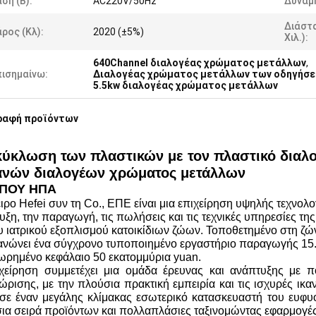
ση (Β):
AC220V/50Hz
Δύναμη
Διάστ
ρος (κλ):
2020 (±5%)
Χιλ.):
640Channel διαλογέας χρώματος μετάλλων
,
πισημαίνω:
Διαλογέας χρώματος μετάλλων των οδηγήσεω
5.5kw διαλογέας χρώματος μετάλλων
ραφή προϊόντων
ύκλωση των πλαστικών με τον πλαστικό διαλ
ανών διαλογέων χρώματος μετάλλων
ΙΠΟΥ ΗΠΑ
ιρο Hefei συν τη Co., ΕΠΕ είναι μια επιχείρηση υψηλής τεχνολογ
υξη, την παραγωγή, τις πωλήσεις και τις τεχνικές υπηρεσίες τ
ου ιατρικού εξοπλισμού κατοικίδιων ζώων. Τοποθετημένο στη ζώ
ανώνει ένα σύγχρονο τυποποιημένο εργαστήριο παραγωγής 15.
ωρημένο κεφάλαιο 50 εκατομμύρια yuan.
χείρηση συμμετέχει μια ομάδα έρευνας και ανάπτυξης με π
ώρισης, με την πλούσια πρακτική εμπειρία και τις ισχυρές ικα
σε έναν μεγάλης κλίμακας εσωτερικό κατασκευαστή του ευφυο
ια σειρά προϊόντων και πολλαπλάσιες ταξινομώντας εφαρμογές