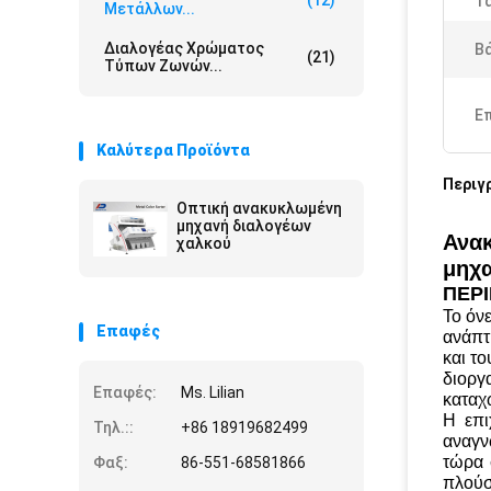
(12)
Τά
Μετάλλων...
Διαλογέας Χρώματος
Βά
(21)
Τύπων Ζωνών...
Ε
Καλύτερα Προϊόντα
Περιγ
Οπτική ανακυκλωμένη
μηχανή διαλογέων
Ανακ
χαλκού
μηχ
ΠΕΡ
Το όνε
Επαφές
ανάπτ
και τ
διοργ
Επαφές:
Ms. Lilian
καταχ
Η επι
Τηλ.::
+86 18919682499
αναγν
τώρα 
Φαξ:
86-551-68581866
πλούσ