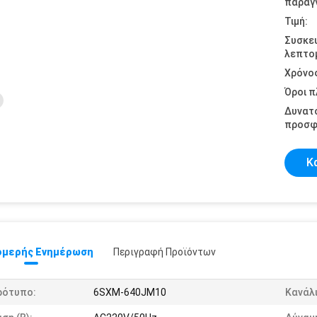
παραγγ
Τιμή:
Συσκε
λεπτομ
Χρόνο
Όροι 
Δυνατ
προσφ
Κ
μερής Ενημέρωση
Περιγραφή Προϊόντων
ρότυπο:
6SXM-640JM10
Κανάλι