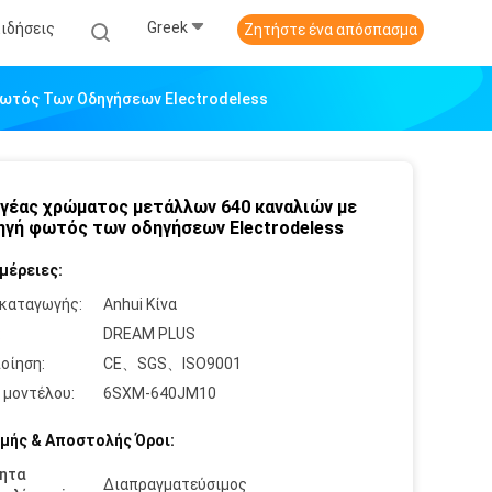
Greek
Ειδήσεις
Ζητήστε ένα απόσπασμα
ωτός Των Οδηγήσεων Electrodeless
γέας χρώματος μετάλλων 640 καναλιών με
ηγή φωτός των οδηγήσεων Electrodeless
μέρειες:
καταγωγής:
Anhui Κίνα
:
DREAM PLUS
οίηση:
CE、SGS、ISO9001
 μοντέλου:
6SXM-640JM10
μής & Αποστολής Όροι:
ητα
Διαπραγματεύσιμος