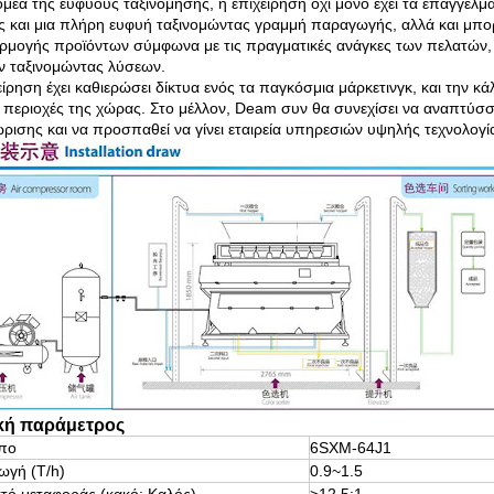
ομέα της ευφυούς ταξινόμησης, η επιχείρηση όχι μόνο έχει τα επαγγελμ
ς και μια πλήρη ευφυή ταξινομώντας γραμμή παραγωγής, αλλά και μπορε
μογής προϊόντων σύμφωνα με τις πραγματικές ανάγκες των πελατών, κ
 ταξινομώντας λύσεων.
είρηση έχει καθιερώσει δίκτυα ενός τα παγκόσμια μάρκετινγκ, και τη
ι περιοχές της χώρας. Στο μέλλον, Deam συν θα συνεχίσει να αναπτύσσ
ρισης και να προσπαθεί να γίνει εταιρεία υπηρεσιών υψηλής τεχνολογί
κή παράμετρος
πο
6SXM-64J1
ωγή (T/h)
0.9~1.5