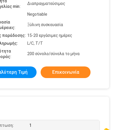
ητα
Διαπραγματεύσιμος
ελίας min:
Negotiable
υασία
Ξύλινη συσκευασία
έρειες:
ς παράδοσης:
15-20 εργάσιμες ημέρες
πληρωμής:
L/C, T/T
ότητα
200 σύνολο/σύνολα το μήνα
οράς:
αλύτερη Τιμή
Επικοινωνία
πτωση:
1