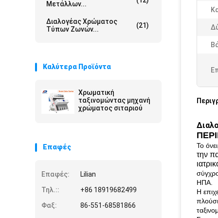
(12)
Μετάλλων...
Κα
Διαλογέας Χρώματος
(21)
Δύ
Τύπων Ζωνών...
Βά
Καλύτερα Προϊόντα
Ε
Χρωματική
ταξινομώντας μηχανή
Περιγ
χρώματος σιταριού
Διαλο
ΠΕΡ
Το όνε
Επαφές
την π
ιατρι
σύγχρο
Επαφές:
Lilian
ΗΠΑ.
Τηλ.::
+86 18919682499
Η επιχ
πλούσι
Φαξ:
86-551-68581866
ταξινο