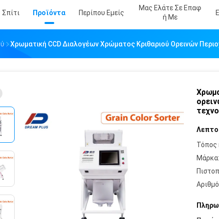
Μας Ελάτε Σε Επαφ
Σπίτι
Προϊόντα
Περίπου Εμείς
Ή Με
ού
Χρωματική CCD Διαλογέων Χρώματος Κριθαριού Ορεινών Περι
Χρωμα
ορειν
τεχνο
Λεπτο
Τόπος 
Μάρκα
Πιστοπ
Αριθμό
Πληρω