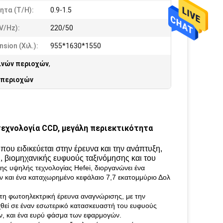
ητα (t/h):
0.9-1.5
v/hz):
220/50
sion (χιλ.):
955*1630*1550
ινών περιοχών
,
 περιοχών
τεχνολογία CCD, μεγάλη περιεκτικότητα
που ειδικεύεται στην έρευνα και την ανάπτυξη,
ς, βιομηχανικής ευφυούς ταξινόμησης και του
ς υψηλής τεχνολογίας Hefei, διοργανώνει ένα
και ένα καταχωρημένο κεφάλαιο 7,7 εκατομμύριο Δολ
στη φωτοηλεκτρική έρευνα αναγνώρισης, με την
υχθεί σε έναν εσωτερικό κατασκευαστή του ευφυούς
ων, και ένα ευρύ φάσμα των εφαρμογών.