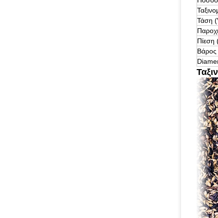
Ποσοστ
Ταξινο
Τάση (
Παροχή
Πίεση
Βάρος 
Diamen
Ταξι