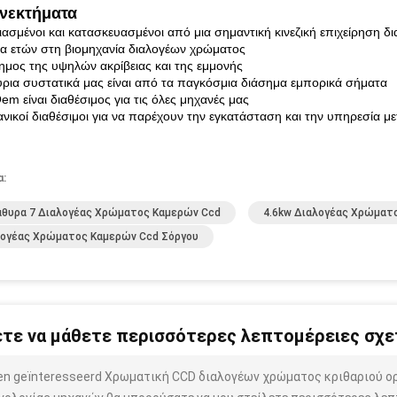
νεκτήματα
ιασμένοι και κατασκευασμένοι από μια σημαντική κινεζική επιχείρηση δ
ία ετών στη βιομηχανία διαλογέων χρώματος
ημος της υψηλών ακρίβειας και της εμμονής
ύρια συστατικά μας είναι από τα παγκόσμια διάσημα εμπορικά σήματα
em είναι διαθέσιμος για τις όλες μηχανές μας
νικοί διαθέσιμοι για να παρέχουν την εγκατάσταση και την υπηρεσία μ
α:
θυρα 7 Διαλογέας Χρώματος Καμερών Ccd
4.6kw Διαλογέας Χρώματο
λογέας Χρώματος Καμερών Ccd Σόργου
τε να μάθετε περισσότερες λεπτομέρειες σχετ
ben geïnteresseerd Χρωματική CCD διαλογέων χρώματος κριθαριού ο