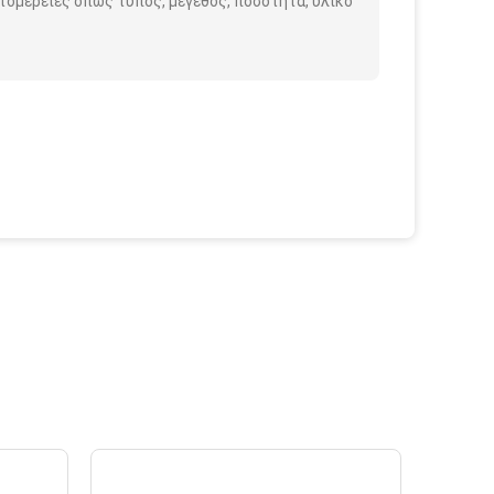
τομέρειες όπως τύπος, μέγεθος, ποσότητα, υλικό