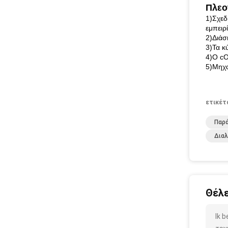
Πλεο
1)Σχεδ
εμπειρ
2)Διάσ
3)Τα κ
4)Ο cO
5)Μηχα
ετικέτ
Παρά
Δια
Θέλε
Ik 