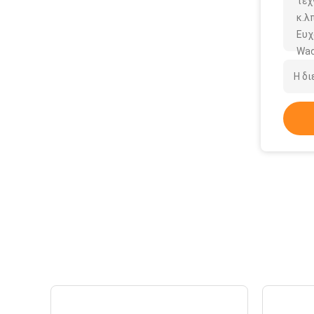
τεχ
κ.λπ
Ευχ
Wac