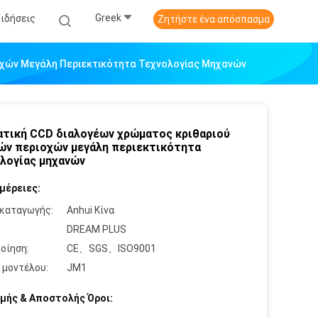
Greek
Ειδήσεις
Ζητήστε ένα απόσπασμα
οχών Μεγάλη Περιεκτικότητα Τεχνολογίας Μηχανών
τική CCD διαλογέων χρώματος κριθαριού
ών περιοχών μεγάλη περιεκτικότητα
λογίας μηχανών
μέρειες:
καταγωγής:
Anhui Κίνα
:
DREAM PLUS
οίηση:
CE、SGS、ISO9001
 μοντέλου:
JM1
μής & Αποστολής Όροι: