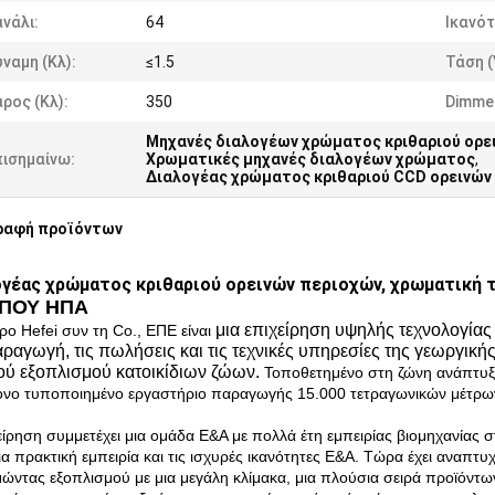
νάλι:
64
Ικανότ
ναμη (κλ):
≤1.5
Τάση (
ρος (κλ):
350
Dimmen
Μηχανές διαλογέων χρώματος κριθαριού ορε
πισημαίνω:
Χρωματικές μηχανές διαλογέων χρώματος
,
Διαλογέας χρώματος κριθαριού CCD ορεινών
ραφή προϊόντων
γέας χρώματος κριθαριού ορεινών περιοχών, χρωματική 
ΙΠΟΥ ΗΠΑ
μια επιχείρηση υψηλής τεχνολογίας 
ιρο Hefei συν τη Co., ΕΠΕ είναι
αραγωγή, τις πωλήσεις και τις τεχνικές υπηρεσίες της γεωργική
κού εξοπλισμού κατοικίδιων ζώων.
Τοποθετημένο στη ζώνη ανάπτυξη
νο τυποποιημένο εργαστήριο παραγωγής 15.000 τετραγωνικών μέτρων 
είρηση συμμετέχει μια ομάδα Ε&Α με πολλά έτη εμπειρίας βιομηχανίας 
α πρακτική εμπειρία και τις ισχυρές ικανότητες Ε&Α. Τώρα έχει αναπτ
μώντας εξοπλισμού με μια μεγάλη κλίμακα, μια πλούσια σειρά προϊόντ