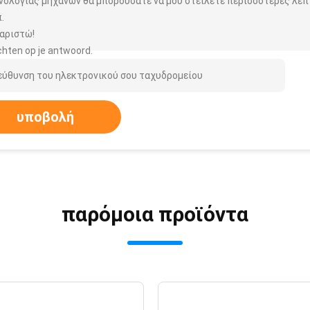
νολογίας μηχανών θα μπορούσατε να μου στείλετε περισσότερες λεπ
.
αριστώ!
hten op je antwoord.
υποβολή
παρόμοια προϊόντα