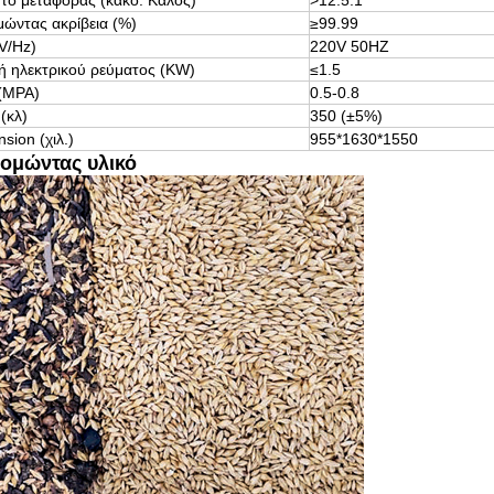
ό μεταφοράς (κακό: Καλός)
>12.5:1
μώντας ακρίβεια (%)
≥99.99
V/Hz)
220V 50HZ
 ηλεκτρικού ρεύματος (KW)
≤1.5
 (MPA)
0.5-0.8
(κλ)
350 (±5%)
sion (χιλ.)
955*1630*1550
νομώντας υλικό