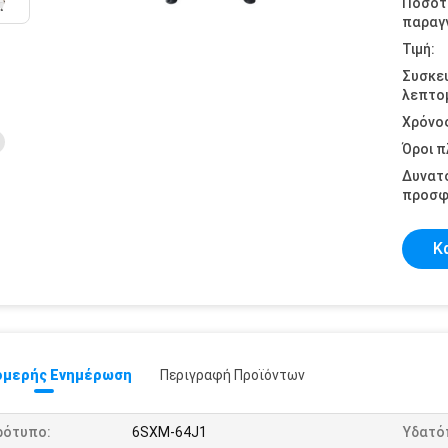
Ποσότ
παραγγ
Τιμή:
Συσκε
λεπτομ
Χρόνο
Όροι 
Δυνατ
προσφ
Κ
μερής Ενημέρωση
Περιγραφή Προϊόντων
ρότυπο:
6SXM-64J1
Υδατό